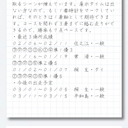
取るシーンが増えています。展示タイムは出
ない方なので、もし１番時計をマークしてい
れば、そのときは１着軸として期待できま
す。コースを問わず３着までに絡む走りがで
きるので、勝率も７点ペースです。
・最近３場所成績
０２／０６～０２／１１ 住之江・一般
③②②①①⑥①④準１優３
０１／１６～０１／１９ 常 滑・一般
③③②①⑤準２優５
０１／０２～０１／０７ 桐 生・タイ
①③②④①⑤準１優５
・今後の出走予定
０３／０１～０３／０５ 桐 生・一般
０３／１１～０３／１５ 平和島・一般