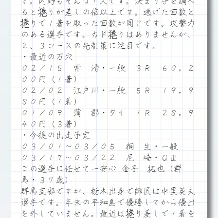
す。内野もそんな１人です。決まり手を調べ
ると捲りが差しの倍以上です。逃げた回数と
捲りで１着を取った回数が同じです。攻撃力
のある選手です。カド捲りはありませんが、
２、３コースの先制策に注目です。
・最近の万穴
０２／１５ 常 滑・一般 ３Ｒ ６０，２
００円（１着）
０２／０２ 江戸川・一般 ５Ｒ １９，９
８０円（１着）
０１／０９ 蒲 郡・タイ １Ｒ ２８，９
４０円（３着）
・今後の出走予定
０３／０１～０３／０５ 桐 生・一般
０３／１７～０３／２２ 尼 崎・ＧⅢ
この選手に任せて一安心 金子 拓也（群
馬・３７歳）
群馬支部ですが、栃木出身で師匠は中里英夫
選手です。年末の平和島で優勝してから優出
を外していません。最近は捲り差しで１着を