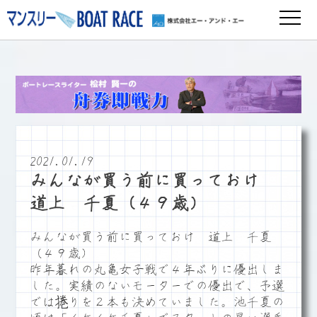
2021.01.19
みんなが買う前に買っておけ
道上 千夏（４９歳）
みんなが買う前に買っておけ 道上 千夏
（４９歳）
昨年暮れの丸亀女子戦で４年ぶりに優出しま
した。実績のないモーターでの優出で、予選
では捲りを２本も決めていました。池千夏の