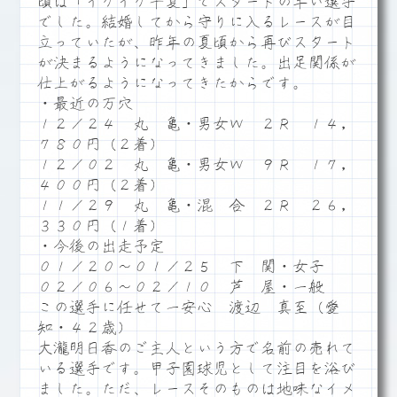
頃は「イケイケ千夏」でスタートの早い選手
でした。結婚してから守りに入るレースが目
立っていたが、昨年の夏頃から再びスタート
が決まるようになってきました。出足関係が
仕上がるようになってきたからです。
・最近の万穴
１２／２４ 丸 亀・男女Ｗ ２Ｒ １４，
７８０円（２着）
１２／０２ 丸 亀・男女Ｗ ９Ｒ １７，
４００円（２着）
１１／２９ 丸 亀・混 合 ２Ｒ ２６，
３３０円（１着）
・今後の出走予定
０１／２０～０１／２５ 下 関・女子
０２／０６～０２／１０ 芦 屋・一般
この選手に任せて一安心 渡辺 真至（愛
知・４２歳）
大瀧明日香のご主人という方で名前の売れて
いる選手です。甲子園球児として注目を浴び
ました。ただ、レースそのものは地味なイメ