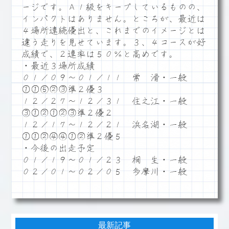
ージです。Ａ１級をキープしているものの、
インパクトはありません。ところが、最近は
４場所連続優出と、これまでのイメージとは
違う走りを見せています。３、４コースが好
成績で、２連率は５０％と高めです。
・最近３場所成績
０１／０９～０１／１１ 常 滑・一般
①①⑤②③準２優３
１２／２７～１２／３１ 住之江・一般
③①②①②③準２優２
１２／１７～１２／２１ 浜名湖・一般
①①②④④①②準２優５
・今後の出走予定
０１／１９～０１／２３ 桐 生・一般
０２／０１～０２／０５ 多摩川・一般
最新記事