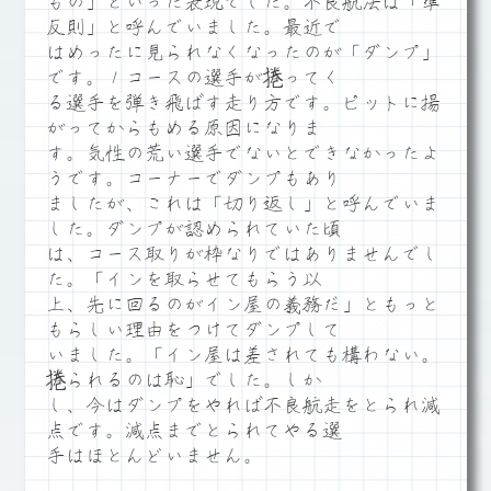
もの」といった表現でした。不良航法は「準
反則」と呼んでいました。最近で
はめったに見られなくなったのが「ダンプ」
です。１コースの選手が捲ってく
る選手を弾き飛ばす走り方です。ピットに揚
がってからもめる原因になりま
す。気性の荒い選手でないとできなかったよ
うです。コーナーでダンプもあり
ましたが、これは「切り返し」と呼んでいま
した。ダンプが認められていた頃
は、コース取りが枠なりではありませんでし
た。「インを取らせてもらう以
上、先に回るのがイン屋の義務だ」ともっと
もらしい理由をつけてダンプして
いました。「イン屋は差されても構わない。
捲られるのは恥」でした。しか
し、今はダンプをやれば不良航走をとられ減
点です。減点までとられてやる選
手はほとんどいません。