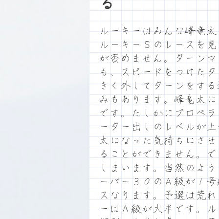
る
ルーキーはみんな峰竜太
ルーキーＳのレースを見
が否めません。ターンマ
も、スピードをつけたタ
きく外してターンをする
みもあります。峰竜太に
です。たしかにプロペラ
ーター出しのレベルが上
太になった気持ちにさせ
ることができません。で
しまいます。当然のよう
ーバー３０のＡ級が１号
スなります。予選は荒れ
ーはＡ級が大半です。ル