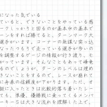
になった気でいる
ていると、できないことをやっている感
ークしっかりと回るのが基本中の基本で
ーンをすれば勝てると、ターンマーク大
選手がいます。コーナーの無謀な突っ込
なったつもりで走っている選手が多いの
を調整するゲージの情報が行き渡り、モ
がっています。そんなこともあって峰竜
るのでしょうが、ターンのレベルは埋め
きないことをするので、レースが崩れて
に舟券の信頼度が下がります。ただ、オ
艇に入ったときは比較的落ち着いたレー
ても、準優、優勝戦に乗ってくるメンバ
ーキーＳは大きな流れを理解した上で、