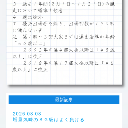
３ 過去１年間(２月１日～１月３１日)の競
走において勝率上位者
４ 選出除外
ア 優先出場者を除き、出場回数が１４０回
に満たない者
注 第１回～３回大家までは選出基準が年齢
「５０歳以上」
２００３年の第４回大会以降は「４８歳
以上」に改正
２０１８年の第１９回大会以降は「４５
歳以上」に改正
最新記事
2026.08.08
増量気味のＳＧ級はよく負ける