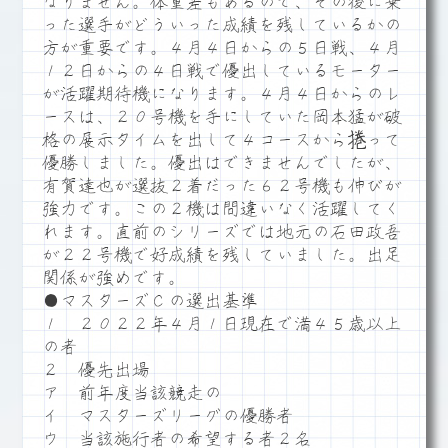
なりません。体重差もあるので、その後に乗
った選手がどういった成績を残しているかの
方が重要です。４月４日からの５日戦、４月
１２日からの４日戦で優出しているモーター
が活躍期待機になります。４月４日からのレ
ースは、２０号機を手にしていた岡本猛が破
格の展示タイムを出して４コースから捲って
優勝しました。優出はできませんでしたが、
有賀達也が選抜２着だった６２号機も伸びが
強力です。この２機は間違いなく活躍してく
れます。直前のシリーズでは地元の石田政吾
が２２号機で好成績を残していました。出足
関係が強めです。
●マスターズＣの選出基準
１ ２０２２年４月１日現在で満４５歳以上
の者
２ 優先出場
ア 前年度当該競走の
イ マスターズリーグの優勝者
ウ 当該施行者の希望する者２名