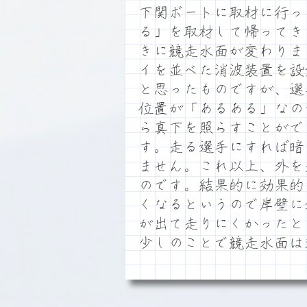
下関ボートに取材に行っ
る」を取材して帰ってき
きに競走水面が変わりま
イを並べた消波装置を設
と思ったものですが、選
位置が「あるある」なの
ら真下を照らすことがで
す。走る選手にすれば暗
ません。これ以上、外を
のです。結果的に効果的
くなるというので岸壁に
が出て走りにくかったと
少しのことで競走水面は