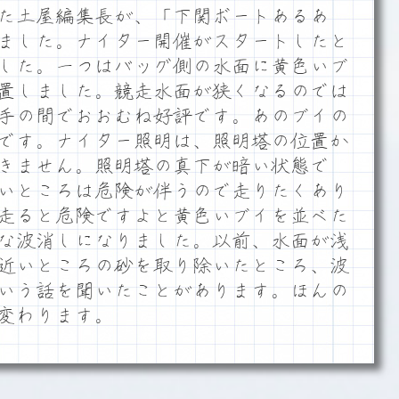
た土屋編集長が、「下関ボートあるあ
ました。ナイター開催がスタートしたと
した。一つはバッグ側の水面に黄色いブ
置しました。競走水面が狭くなるのでは
手の間でおおむね好評です。あのブイの
です。ナイター照明は、照明塔の位置か
きません。照明塔の真下が暗い状態で
いところは危険が伴うので走りたくあり
走ると危険ですよと黄色いブイを並べた
な波消しになりました。以前、水面が浅
近いところの砂を取り除いたところ、波
いう話を聞いたことがあります。ほんの
変わります。