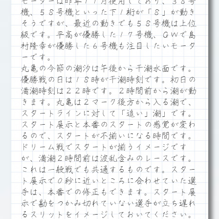
モーターは昨年１１月使用しており、３８号
機、５８号機といった下１桁が「８」が動き
そうですが、最近の動きでも５８号機は上位
級です。平高が優勝した１７号機、ＧＷで島
村隆幸が優勝した６号機も注目したいモータ
ーです。
丸亀の今節の潮汐は午後から干潮水面です。
優勝戦の日は１８時が干潮時刻です。初日の
満潮時刻は２２時です。２時間前から潮が動
きます。丸亀は２マーク後方から入る潮で、
スタートラインに対して「追い」潮」です。
スタート展示と本番のスタートの感覚が変わ
るので、スタートが不揃いになる時間です。
ドリーム戦でスタートが揃うイメージです
が、満潮２時間前は波乱含みのレースです。
これは一般戦でも共通するものです。スター
ト展示で０秒に近いところに合わせていた選
手は、本番での修正もできます。スタート展
示で勘をつかみ切れていない選手が立ち遅れ
るスリットをイメージしておいてください。