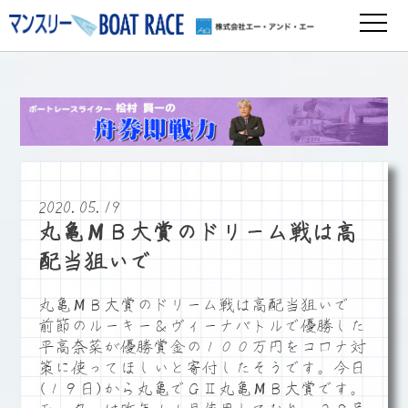
2020.05.19
丸亀МＢ大賞のドリーム戦は高
配当狙いで
丸亀МＢ大賞のドリーム戦は高配当狙いで
前節のルーキー＆ヴィーナバトルで優勝した
平高奈菜が優勝賞金の１００万円をコロナ対
策に使ってほしいと寄付したそうです。今日
(１９日)から丸亀でＧⅡ丸亀МＢ大賞です。