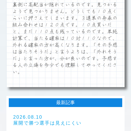
裏側に高配当が隠れているのです。見つかる
ようで見つかりません。どうしても１０点く
らいに押さえてしまいます。３連単の舟券の
組み合わせは１２０点です。１０点買いだ
と、まだ１１０点も残っているのです。単純
計算で、当たる確率は１０対１１０なので、
外れる確率の方が高くなります。「その予想
は当たりそうだ」と言うよりは、「外れそう
だ」と言った方が、分が良いのです。予想す
る人の立場を多少でも理解してやってくださ
い。
最新記事
2026.08.10
展開で勝つ選手は見えにくい