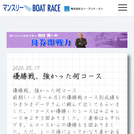
2020.05.17
優勝戦、強かった何コース
優勝戦、強かった何コース
前期(１１月～４月)の優勝戦コース別成績を
ひまひまデータさんに頼んで出してもらいま
した。１コースが優勝したレースは４２４レ
ース中２９３回ありました。１着率は６９％
です。６コースからの優勝も５回ありまし
た。ただ、レース場によってかなり差がある