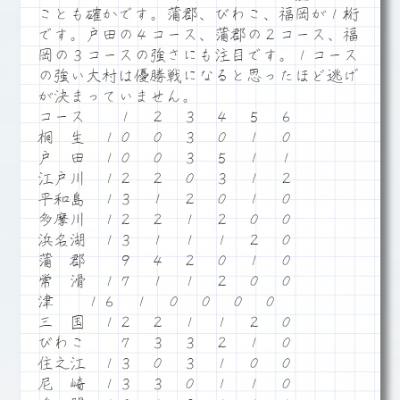
ことも確かです。蒲郡、びわこ、福岡が１桁
です。戸田の４コース、蒲郡の２コース、福
岡の３コースの強さにも注目です。１コース
の強い大村は優勝戦になると思ったほど逃げ
が決まっていません。
コース １ ２ ３ ４ ５ ６
桐 生 １０ ０ ３ ０ １ ０
戸 田 １０ ０ ３ ５ １ １
江戸川 １２ ２ ０ ３ １ ２
平和島 １３ １ ２ ０ １ ０
多摩川 １２ ２ １ ２ ０ ０
浜名湖 １３ １ １ １ ２ ０
蒲 郡 ９ ４ ２ ０ １ ０
常 滑 １７ １ １ ２ ０ ０
津 １６ １ ０ ０ ０ ０
三 国 １２ ２ １ １ ２ ０
びわこ ７ ３ ３ ２ １ ０
住之江 １３ ０ ３ １ ０ ０
尼 崎 １３ ３ ０ １ １ ０