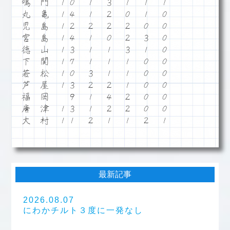
鳴 門 １０ １ ３ １ １ １
丸 亀 １４ １ ２ ０ １ ０
児 島 １２ ２ ２ ２ ０ ０
宮 島 １４ １ ０ ２ ３ ０
徳 山 １３ １ １ ３ １ ０
下 関 １７ １ １ １ ０ ０
若 松 １０ ３ １ １ ０ ０
芦 屋 １３ ２ ２ １ ０ ０
福 岡 ９ １ ４ ２ ０ ０
唐 津 １３ １ ２ ２ ０ ０
大 村 １１ ２ １ １ ２ １
最新記事
2026.08.07
にわかチルト３度に一発なし