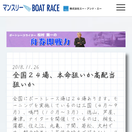
2018.11.26
全国２４場、本命狙いか高配当
狙いか
全国にボートレース場は２４場あります。モ
ーニングを実施しているのは三国（４月～９
月）、鳴門（１０月～３月）、徳山、芦屋、
唐津。ナイターを開催しているのは、桐生、
蒲郡、住之江、丸亀、下関、若松、大村で