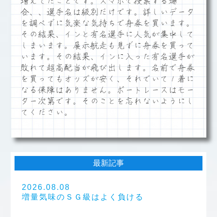
増えてたことです。スマホで投票する場
合、、選手名は級別だけです。詳しいデータ
を調べずに気楽な気持ちで舟券を買います。
その結果、インと有名選手に人気が集中して
しまいます。展示航走も見ずに舟券を買って
います。その結果、インに入った有名選手が
敗れて超高配当が飛び出します。名前で舟券
を買ってもオッズが安く、それでいて１着に
なる保障はありません。ボートレースはモー
ター次第です。そのことを忘れないようにし
てください。
最新記事
2026.08.08
増量気味のＳＧ級はよく負ける