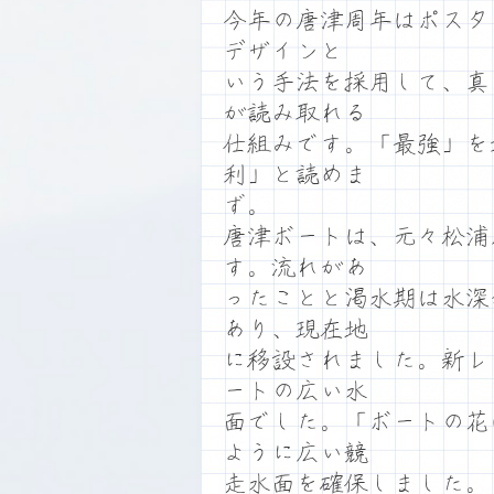
今年の唐津周年はポスタ
デザインと
いう手法を採用して、真
が読み取れる
仕組みです。「最強」を
利」と読めま
ず。
唐津ボートは、元々松浦
す。流れがあ
ったことと渇水期は水深
あり、現在地
に移設されました。新レ
ートの広い水
面でした。「ボートの花
ように広い競
走水面を確保しました。