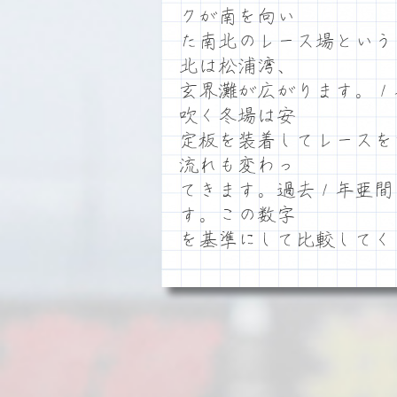
クが南を向い
た南北のレース場という
北は松浦湾、
玄界灘が広がります。１
吹く冬場は安
定板を装着してレースを
流れも変わっ
てきます。過去１年亜間
す。この数字
を基準にして比較してく