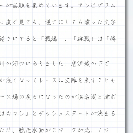
ーが話題を集めています。アンピグラム
っ直ぐ見ても、逆さにしても違った文字
逆さにすると「戦場」、「挑戦」は「勝
川の河口にありました。唐津城の下で
が浅くなってレースに支障を来すことも
ース場の戻るになったのが浜名湖と津ボ
はカマシ」とダッシュスタートが決まる
ただ、競走水面が２マークが北、１マー