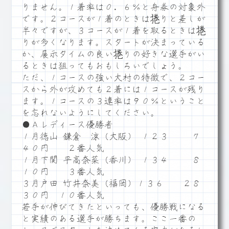
りません。１着率は０．６％と舟券の対象外
です。２コースが１着のときは捲りと差しが
半々ですが、３コースが１着を取るときは捲
りが多くなります。スタートが決まっている
か、展示タイムの良い捲りの好きな選手がい
るときは狙ってもおもしろいでしょう。
ただ、１コースの強い大村の特徴で、２コー
スから外が攻めても２着には１コースが残り
ます。１コースの３連率は９０％ということ
を忘れないようにしてください。
●Ａレディース優勝者
１月徳山 鎌倉 涼（大阪） １２３ ７
４０円 ２番人気
１月下関 平高奈菜（香川） １３４ ８
１０円 ３番人気
３月戸田 竹井奈美（福岡）１３６ ２８
３０円 １０番人気
若手が伸びてきたといっても、優勝戦になる
と実績のある選手が勝ちます。ここ一番の