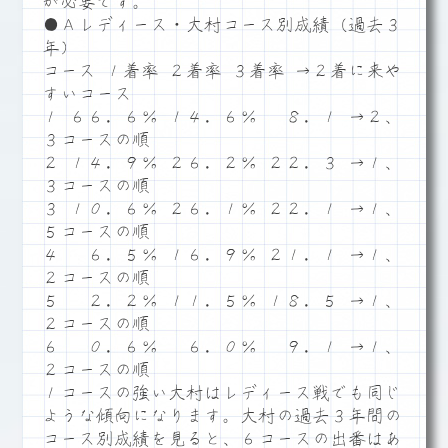
が必要です。
●Ａレディース・大村コース別成績（過去３
年）
コース １着率 ２着率 ３着率 →２着に来や
すいコース
１ ６６．６％ １４．６％ ８．１ →２、
３コースの順
２ １４．９％ ２６．２％ ２２．３ →１、
３コースの順
３ １０．６％ ２６．１％ ２２．１ →１、
５コースの順
４ ６．５％ １６．９％ ２１．１ →１、
２コースの順
５ ２．２％ １１．５％ １８．５ →１、
２コースの順
６ ０．６％ ６．０％ ９．１ →１、
２コースの順
１コースの強い大村はレディース戦でも同じ
ような傾向になります。大村の過去３年間の
コース別成績を見ると、６コースの出番はあ