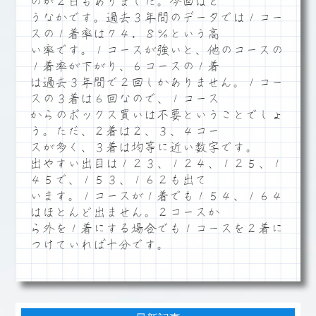
のが２日もありました。今回はと
うなかです。過去３年間のデータでは１コー
スの１着率は７４．８％という高
い率です。１コースが強いと、他のコースの
１着率が下がり、６コースの１着
は過去３年間で２回しかありません。１コー
スの３着は６回なので、１コース
からのボックス買いは不要ということでしょ
う。ただ、２着は２、３、４コー
スが多く、３着は均等に近い数字です。
出やすい出目は１２３、１２４、１２５、１
４５で、１５３、１６２も出て
います。１コースが１着でも１５４、１６４
はほとんど出ません。２コースか
ら外を１着にする場合でも１コースを２着に
つけていれば十分です。