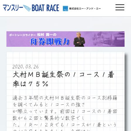
2020.03.26
大村ＭＢ誕生祭の１コース１着
率は７５％
過去３年間の大村ＭＢ誕生祭のコース別移籍
を調べてみると１コースの強さ
が際立っています。前回は１コースの１着回
数が６２回と驚異的な数字でし
た。１Ｒ～１２Ｒでも１コースが１着という