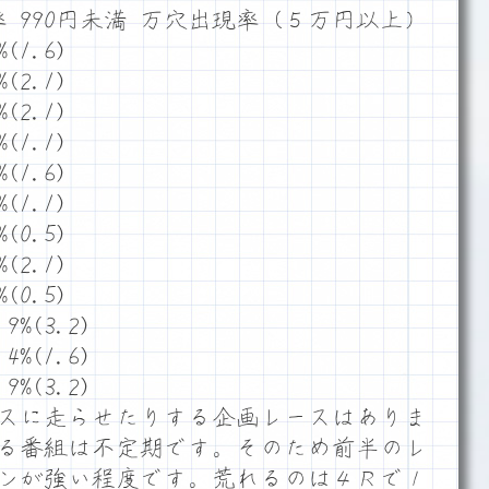
 990円未満 万穴出現率（５万円以上）
(1.6)
(2.1)
(2.1)
(1.1)
%(1.6)
%(1.1)
%(0.5)
%(2.1)
%(0.5)
9%(3.2)
4%(1.6)
9%(3.2)
スに走らせたりする企画レースはありま
る番組は不定期です。そのため前半のレ
ンが強い程度です。荒れるのは４Ｒで１