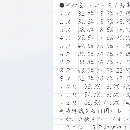
●平和島 １コース１着率
１Ｒ 32.4% 3.7% 17.0%
２Ｒ 34.6% 3.7% 23.9%
３Ｒ 38.8% 8.5% 19.7%
４Ｒ 25.5% 1.6% 20.2%
５Ｒ 49.5% 16.0% 13.8
６Ｒ 37.2% 10.1% 17.0
７Ｒ 38.8% 10.1% 19.1
８Ｒ 48.9% 11.7% 22.9
９Ｒ 52.7% 10.1% 19.1
１０Ｒ 53.2% 6.9% 22.
１１Ｒ 51.1% 9.6% 23.
１２Ｒ 66.5% 12.2% 14.
阿波勝哉を毎日同じレー
すが、Ａ級をシードすい
ースでは、５Ｒがややイ