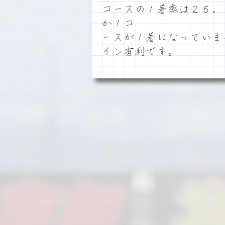
コースの１着率は２５．
か１コ
ースが１着になっていま
イン有利です。