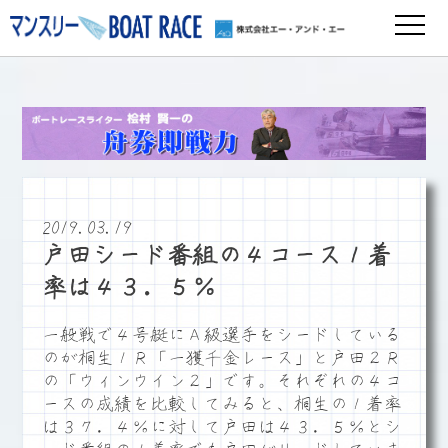
2019.03.19
戸田シード番組の４コース１着
率は４３．５％
一般戦で４号艇にＡ級選手をシードしている
のが桐生１Ｒ「一獲千金レース」と戸田２Ｒ
の「ウィンウイン２」です。それぞれの４コ
ースの成績を比較してみると、桐生の１着率
は３７．４％に対して戸田は４３．５％とシ