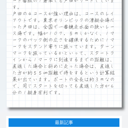
ード番組の１着率でも戸田がリードしていま
す。
戸田の４コースが強い理由は、コースのレイ
アウトです。東京オリンピックの漕艇会場だ
った戸田は、全国で一番競走水面の狭いレー
ス場です。幅が１０７．５ｍしかなく、１マ
ークのバック側の広さを確保するために１マ
ークをスタンド寄りに振っています。ターン
マークを振っているかといって、スタートラ
インから１マークに到達するまでの距離は、
直進した場合と斜めに走った場合は、直進し
た方が約５５㎝距離で得をするという計算結
果が出ています。ボートの全長は約３ｍなの
で、同じスタートを切っても直進した方が６
分の１艇身有利です。
最新記事