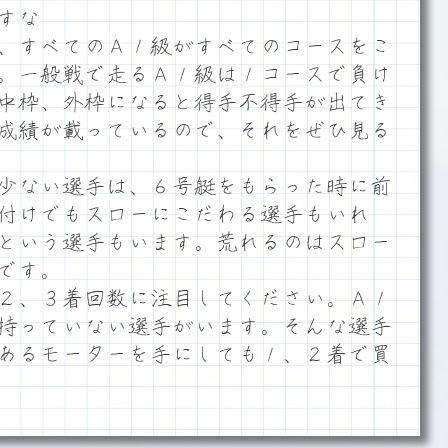
すな
、すべてのＡ１級がすべてのコースをこ
。一般戦で走るＡ１級は１コースで負け
中枠、外枠になると得手不得手が出てき
成績が載っているので、それをぜひ見る
少ない選手は、６号艇をもらった時に前
付けでもスローにこだわる選手もいれ
という選手もいます。荒れるのはスロー
です。
２、３着回数に注目してください。Ａ１
持っていない選手がいます。そんな選手
あるモーターを手にしても１、２着で買