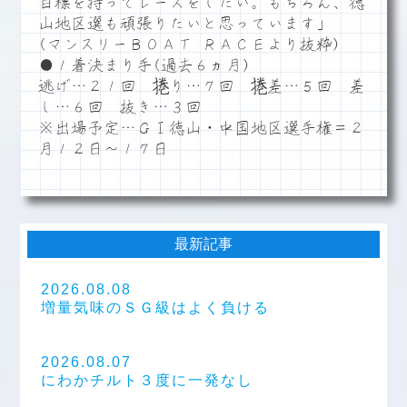
目標を持ってレースをしたい。もちろん、徳
山地区選も頑張りたいと思っています」
(マンスリーＢＯＡＴ ＲＡＣＥより抜粋)
●１着決まり手(過去６ヵ月)
逃げ…２１回 捲り…７回 捲差…５回 差
し…６回 抜き…３回
※出場予定…ＧⅠ徳山・中国地区選手権＝２
月１２日～１７日
最新記事
2026.08.08
増量気味のＳＧ級はよく負ける
2026.08.07
にわかチルト３度に一発なし