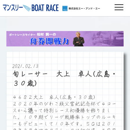
2021.02.13
旬レーサー 大上 卓人(広島・
３０歳)
４６８２大上 卓人(広島・３０歳)
２０２０年のびわこ秩父宮妃記念杯で４コー
スから捲って特別レース初優勝を飾りまし
た。１０９期でリーグ戦勝率トップのルーキ
ーもデビューして１０年です。ＳＧは２０１