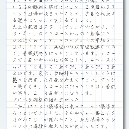
９年３月戸田のクラシックに初出場。５日目
にＳＧ初勝利を挙げています。２度目のクラ
シック出場が決まったことで、広島を代表す
る選手になったと言えるでしょう。
大上の武器はスタートです。平均Ｓが０．１
３と早く、カド４コースからの１着率は４
０％近くあります。４コースからの平均ＳＴ
は０．１２です。典型的な攻撃型戦選手なの
で、着順傾向もはっきりしています。１コー
スで１着が多いのは当然として、４コースか
らだと１８走して１着７回、２着４回、３着
２回です。展示１番時計をマークしたときは
捲りを想定した舟券を考えて下さい。ダッシ
ュ戦でも５、６コースに回ったときは１着数
が減り、２、３着受けになります。
プロペラ調整の幅が広がった
「去年は１３回優勝戦に乗って、４回優勝す
ることができました。その中でも一番は１０
月びわこＧⅡが獲れたこと。来月福岡クラシ
ックの出場権を取れたのが良かったです。