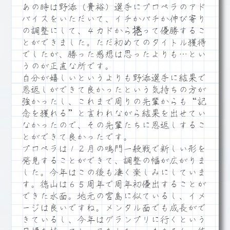
あの時は野添（貴裕）選手にプロペラのアド
バイスをいただいて、イチかバチか伸び寄り
の調整にして、４カドから捲って優勝するこ
とができました。ただ初めてのタイトル獲得
でしたが、勝った感想は思ったよりも…とい
うのが正直な所です。
自分が嬉しいというよりも野添選手に結果で
恩返しができて良かったという気持ちの方が
強かったし、これまで周りの先輩からも“記
念を獲れる”と言われながら結果を出せてい
なかったので、その先輩たちに恩返しするこ
とができて良かったです。
プロペラは１２月の鳴門一般戦で新しい形を
発見することができて、調整の幅が広がりま
した。今年はこの後も凄く楽しみにしていま
す。徳山は６５周年で周年初優出することが
できた水面。地元の宮島に似ているし、イメ
ージは良いですね。メンタル面でも成長がで
きているし、今年はグランプリに行くという