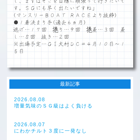
し、まずはそこを目標に頑張って行きたいで
す。ＳＧにも早く出たいですね」
(マンスリーＢＯＡＴ ＲＡＣＥより抜粋)
●１着決まり手(過去６ヵ月)
逃げ…１７回 捲り…９回 捲差…３回 差
し…８回 抜き…２回
※出場予定…ＧⅠ大村ＤＣ＝４月１０日～１
５日
最新記事
2026.08.08
増量気味のＳＧ級はよく負ける
2026.08.07
にわかチルト３度に一発なし