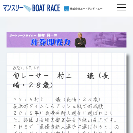
2021.04.09
旬レーサー 村上 遼（長
崎・２８歳）
４７１５村上 遼（長崎・２８歳）
展示好タイムならダッシュ戦で好成績
２０１５年に最優秀新人選手に選ばれまし
た。師匠は長崎支部支部長の飯山晃三です。
これまで「最優秀新人選手に選ばれると、必