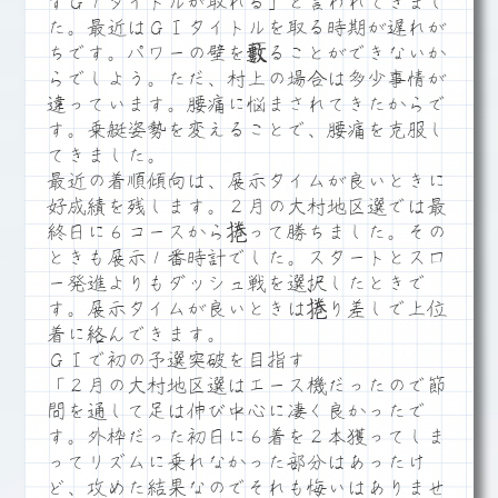
ずＧ１タイトルが取れる」と言われてきまし
た。最近はＧⅠタイトルを取る時期が遅れが
ちです。パワーの壁を藪ることができないか
らでしよう。ただ、村上の場合は多少事情が
違っています。腰痛に悩まされてきたからで
す。乗艇姿勢を変えることで、腰痛を克服し
てきました。
最近の着順傾向は、展示タイムが良いときに
好成績を残します。２月の大村地区選では最
終日に６コースから捲って勝ちました。その
ときも展示１番時計でした。スタートとスロ
ー発進よりもダッシュ戦を選択したときで
す。展示タイムが良いときは捲り差しで上位
着に絡んできます。
ＧⅠで初の予選突破を目指す
「２月の大村地区選はエース機だったので節
間を通して足は伸び中心に凄く良かったで
す。外枠だった初日に６着を２本獲ってしま
ってリズムに乗れなかった部分はあったけ
ど、攻めた結果なのでそれも悔いはありませ