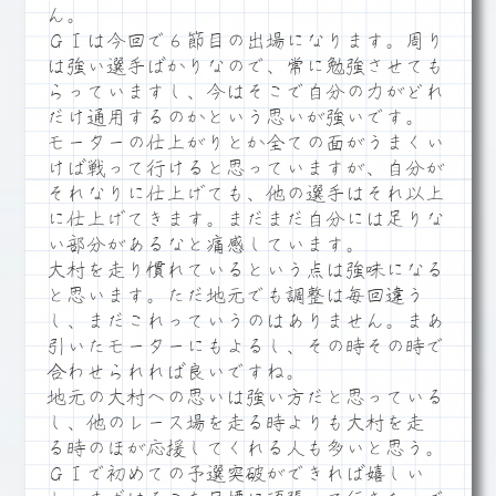
ん。
ＧⅠは今回で６節目の出場になります。周り
は強い選手ばかりなので、常に勉強させても
らっていますし、今はそこで自分の力がどれ
だけ通用するのかという思いが強いです。
モーターの仕上がりとか全ての面がうまくい
けば戦って行けると思っていますが、自分が
それなりに仕上げても、他の選手はそれ以上
に仕上げてきます。まだまだ自分には足りな
い部分があるなと痛感しています。
大村を走り慣れているという点は強味になる
と思います。ただ地元でも調整は毎回違う
し、まだこれっていうのはありません。まあ
引いたモーターにもよるし、その時その時で
合わせられれば良いですね。
地元の大村への思いは強い方だと思っている
し、他のレース場を走る時よりも大村を走
る時のほが応援してくれる人も多いと思う。
ＧⅠで初めての予選突破ができれば嬉しい