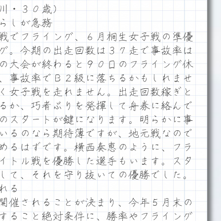
川・３０歳）
らしが急務
戦でフライング、６月桐生女子戦の準優
グ。今期の出走回数は３７走で事故率は
の大会が終わると９０日のフライング休
、事故率でＢ２級に落ちるかもしれませ
く女子戦を走れません。出走回数稼ぎと
るか、巧者ぶりを発揮して舟券に絡んで
のスタートが鍵になります。明らかに事
いるのなら期待薄ですが、地元戦なので
めるはずです。横西奏恵のように、フラ
イトル戦を優勝した選手もいます。スタ
して、それを守り抜いての優勝でした。
れる
開催されることが決まり、今年５月末の
すること絶対条件に、勝率やフライング