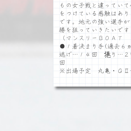
もの女子戦と違っていて
をつけている感触はあり
です。地元の強い選手が
勝を狙っていきたいです
（マンスリーＢＯＡＴ 
●１着決まり手(過去６ヵ
逃げ…１４回 捲り…２
回
※出場予定 丸亀・ＧⅡ