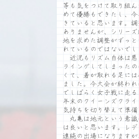
等も気をつけて取り組ん
めて優勝もできたし、今
きていると思います。調
ありませんが、シリーズ
地を求めた調整がずっと
れているのではないでし
近況もリズム自体は悪
ライングしてしまったの
くて、着が取れる足には
ました。今大会が終われ
でしばらく女子戦に走る
年末のクイーンズクライ
気持ちを切り替えて準備
丸亀は地元という意識
は良いと思います。レデ
連続の出場になりますが