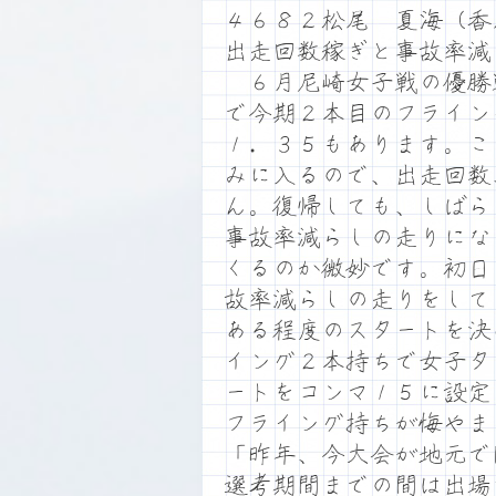
４６８２松尾 夏海（香
出走回数稼ぎと事故率減
６月尼崎女子戦の優勝
で今期２本目のフライン
１．３５もあります。こ
みに入るので、出走回数
ん。復帰しても、しばら
事故率減らしの走りにな
くるのか微妙です。初日
故率減らしの走りをして
ある程度のスタートを決
イング２本持ちで女子タ
ートをコンマ１５に設定
フライング持ちが悔やま
「昨年、今大会が地元で
選考期間までの間は出場