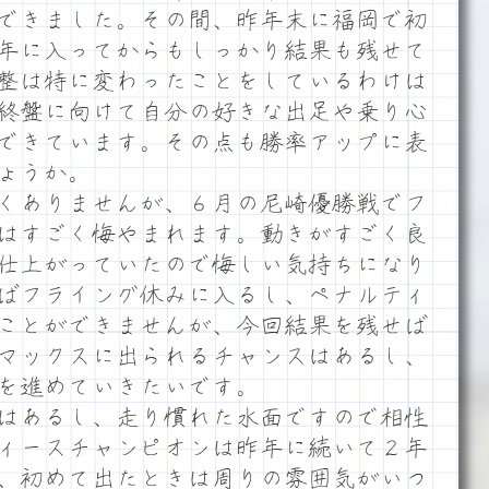
できました。その間、昨年末に福岡で初
年に入ってからもしっかり結果も残せて
整は特に変わったことをしているわけは
終盤に向けて自分の好きな出足や乗り心
できています。その点も勝率アップに表
ょうか。
くありませんが、６月の尼崎優勝戦でフ
はすごく悔やまれます。動きがすごく良
仕上がっていたので悔しい気持ちになり
ばフライング休みに入るし、ペナルティ
ことができませんが、今回結果を残せば
マックスに出られるチャンスはあるし、
を進めていきたいです。
はあるし、走り慣れた水面ですので相性
ィースチャンピオンは昨年に続いて２年
、初めて出たときは周りの雰囲気がいつ