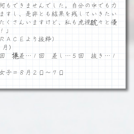
何もできませんでした。自分の中でも力
ますし、是非とも結果を残していきたい
たくさんいますけど、私も虎視眈々と優
！」
ＲＡＣＥより抜粋）
月)
回 捲差…１回 差し…５回 抜き…１
女子＝８月２日～７日