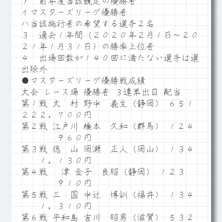
ア 前年度当該競走の優勝者
イマスターズリーグ優勝者
ハ当該施行者の希望する選手２名
３ 過去１年間（２０２０年２月１日～２０
２１年１月３１日）の勝率上位者
４ 出場回数が１４０回に満たない選手は選
出除外
●マスターズリーグ優勝戦成績
大会 レース場 優勝者 ３連単出目 配当
第１戦 大 村 野中 義生（静岡） ６５１
２２２，７００円
第２戦 江戸川 橋本 久和（群馬） １２４
９６０円
第３戦 徳 山 岡瀬 正人（岡山） １３４
１，１３０円
第４戦 津 金子 良昭（静岡） １２３
９１０円
第５戦 三 国 中辻 博訓（福井） １３４
１，３１０円
第６戦 平和島 吉川 昭男（滋賀） ５３２