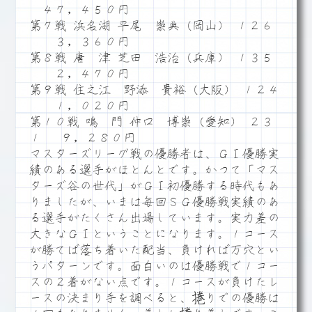
４７，４５０円
第７戦 浜名湖 平尾 崇典（岡山） １２６
３，３６０円
第８戦 唐 津 芝田 浩治（兵庫） １３５
２，４７０円
第９戦 住之江 野添 貴裕（大阪） １２４
１，０２０円
第１０戦 鳴 門 仲口 博崇（愛知） ２３
１ ９，２８０円
マスターズリーグ戦の優勝者は、ＧⅠ優勝実
績のある選手がほとんとです。かつて「マス
ターズ谷の世代」がＧⅠ初優勝する時代もあ
りましたが、いまは毎回ＳＧ優勝戦実績のあ
る選手がたくさん出場しています。実力差の
大きなＧⅠということになります。１コース
が勝てば落ち着いた配当、負ければ万穴とい
うパターンです。面白いのは優勝戦で１コー
スの２着がない点です。１コースが負けたレ
ースの決まり手を調べると、捲りでの優勝は