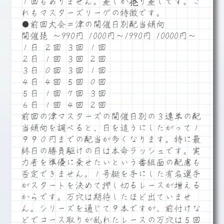
１回もありません。差しか捲り差しです。こ
れもマスターズリーグの特徴です。
●前回大会＝津の開催日別配当傾向
開催琵 ～990円 1000円～1990円 10000円～
１日 ２回 ３回 １回
２日 １回 ３回 ２回
３日 ０回 ３回 １回
４日 ４回 ５回 ０回
５日 １回 ７回 ３回
６日 １回 ４回 ２回
前回の津マスターズの開催日別の３連単の配
当傾向を調べると、日を追うにしたがって１
９９０円までの配当が多くなります。特に最
終日の勝負駆けの日は本命ラッシュです。実
力者を準優に乗せたいという番組面の配慮も
否定できません。１号艇を手にした有名選手
がスタートを決めて押し切るレースが増える
からです。万穴は期待したほど出ていませ
ん。シリーズを通じて９本ですが、前付けな
どでコース取りが乱れたレースの万穴は５回