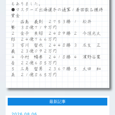
もありました。
●マスターズ出場選手の通算１着回数＆獲得
賞金
１ 西島 義則 ２７５３勝 １ 松井
繁 ３８億７１９万円
２ 金子 良昭 ２４８９勝 ２ 今垣光太
郎 ２４億７６６万円
３ 市川 哲也 ２４４８勝 ３ 瓜生 正
義 ２３億０９２万円
４ 今村 暢孝 ２４１８勝 ４ 濱野谷憲
吾 ２２億６８５万円
５ 三角 哲男 ２３６７勝 ５ 太田 和
美 ２１億８６５万円
最新記事
2026.08.06