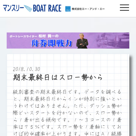
2018.10.30
期末最終日はスロー勢から
級別審査の期末最終日です。データを調べる
と、期末最終日だからインが特別に強いとい
うわけではありません。ただ、ダッシュ勢が
際どいスタートを行かないので、スロー勢か
ら１着が出る傾向です。１～３コースの１着
率は７５％です。スロー勢を１着軸にしてお
けば的中確率が上がります。中にはＡ１級勝