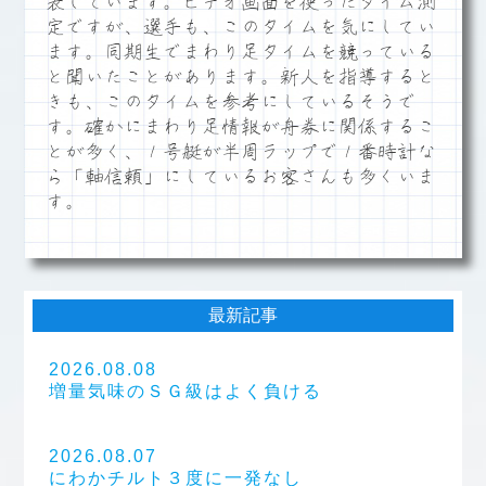
表しています。ビデオ画面を使ったタイム測
定ですが、選手も、このタイムを気にしてい
ます。同期生でまわり足タイムを競っている
と聞いたことがあります。新人を指導すると
きも、このタイムを参考にしているそうで
す。確かにまわり足情報が舟券に関係するこ
とが多く、１号艇が半周ラップで１番時計な
ら「軸信頼」にしているお客さんも多くいま
す。
最新記事
2026.08.08
増量気味のＳＧ級はよく負ける
2026.08.07
にわかチルト３度に一発なし