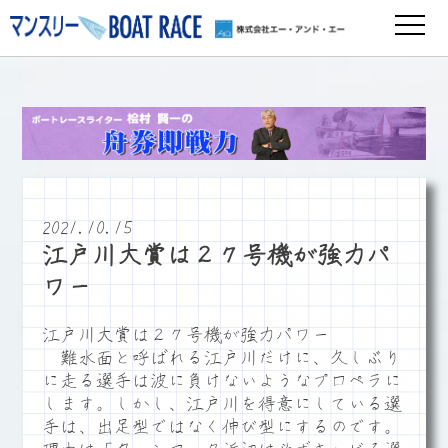
2021.10.15
江戸川大賞は２７号機が強力パ
ワー
江戸川大賞は２７号機が強力パワー
難水面と呼ばれる江戸川だけに、久しぶり
に走る選手は波に負けないようなプロペラに
します。しかし、江戸川を得意にしている選
手は、出足型ではなく伸び型にするのです。