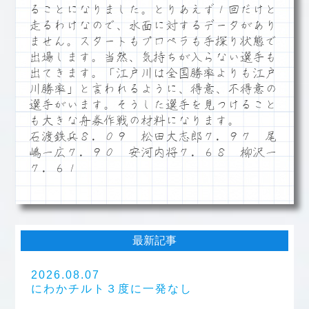
ることになりました。とりあえず１回だけと
走るわけなので、水面に対するデータがあり
ません。スタートもプロペラも手探り状態で
出場します。当然、気持ちが入らない選手も
出てきます。「江戸川は全国勝率よりも江戸
川勝率」と言われるように、得意、不得意の
選手がいます。そうした選手を見つけること
も大きな舟券作戦の材料になります。
石渡鉄兵８．０９ 松田大志郎７．９７ 尾
嶋一広７．９０ 安河内将７．６８ 柳沢一
７．６１
最新記事
2026.08.07
にわかチルト３度に一発なし