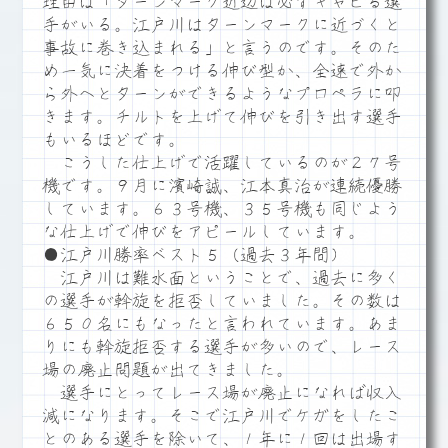
理由は「ターンマーク近辺は必ずキャビる選
手がいる。江戸川はターンマークに近づくと
事故に巻き込まれる」と言うのです。そのた
め一気に決着をつける伸び型か、全速で外か
ら外へとターンができるようなプロペラに叩
きます。チルトを上げて伸びを引き出す選手
もいるほどです。
こうした仕上げで活躍しているのが２７号
機です。９月に濱崎誠、江本真治が連続優勝
しています。６３号機、３５号機も同じよう
な仕上げで伸びをアピールしています。
●江戸川勝率ベスト５（過去３年間）
江戸川は難水面ということで、過去に多く
の選手が斡旋を拒否していました。その数は
６５０名にもなったと言われています。あま
りにも斡旋拒否する選手が多いので、レース
場の廃止問題が出てきました。
選手にとってレース場が廃止になれば収入
減になります。そこで江戸川でケガをしたこ
とのある選手を除いて、１年に１回は出場す