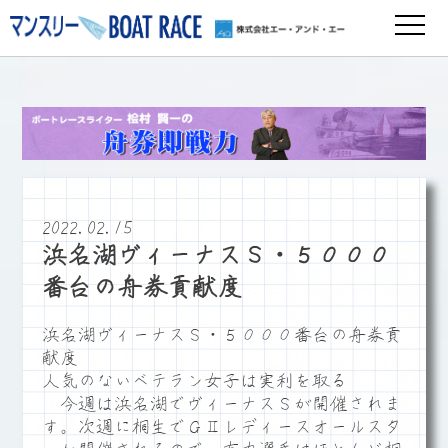
2022.02.15
浜名湖ヴィーナスＳ・５０００
番台の舟券貢献度
浜名湖ヴィーナスＳ・５０００番台の舟券貢
献度
人気のないベテラン女子は実利を取る
今週は浜名湖でヴィーナスＳが開催されま
す。次週に桐生でＧⅡレディースオールスタ