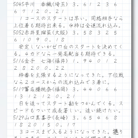
5045平川 香織(埼玉) ３．６１ ２ ３ ６
６ ７ １２ ０．２１
１コースのスタートは早い。同格相手なら
上位着も期待出来る。中枠は全速流れ込み。
5052赤井星瑠菜(大阪) ３．５８ ３ ２ ５
６ １０ ９ ０．１８
安定しないがゼロ台のスタートを決めてく
る。４カドなら一発高配当も期待できる。
5116金子 七海(福井) １．９４ ０ １ ２
２ ８ ２０ ０．２２
枠番を主張するようになってきた。下位戦
なら２コースからの流れ込みで３着に。
5117冨名腰桃奈(福岡) ３．４４ ０ ６ ６
１３ １２ １２ ０．２１
日を追ってスタート勘をつかんでくる。ス
ピードもついて成長著しい。追い続けたい。
5129山口真喜子(長崎) ３．６５ ４ ６ ８
１８ ２０ １５ ０．１７
３コースまで入るようになってきた。捲り