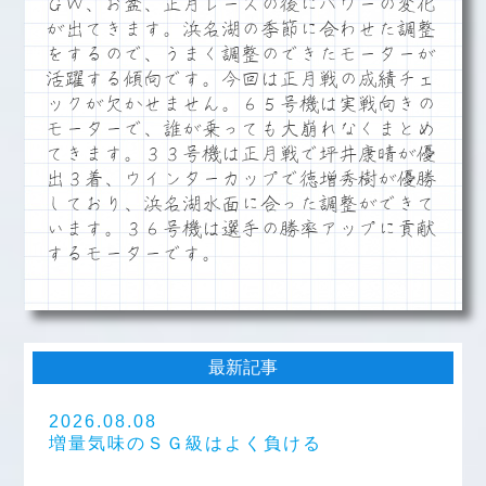
ＧＷ、お盆、正月レースの後にパワーの変化
が出てきます。浜名湖の季節に合わせた調整
をするので、うまく調整のできたモーターが
活躍する傾向です。今回は正月戦の成績チェ
ックが欠かせません。６５号機は実戦向きの
モーターで、誰が乗っても大崩れなくまとめ
てきます。３３号機は正月戦で坪井康晴が優
出３着、ウインターカップで徳増秀樹が優勝
しており、浜名湖水面に合った調整ができて
います。３６号機は選手の勝率アップに貢献
するモーターです。
最新記事
2026.08.08
増量気味のＳＧ級はよく負ける