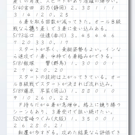
差しの角度、スピードがあり活躍の場多い。
5140吉田 彩乃(静岡) ２．３８ １ １ １
３ １４ １２ ０．２５
６着を取る回数が減ってきた。オールＢ級
戦なら捲り差しで３着に食い込みある。
5173谷口 佳連(香川) ３．４５ ４ ４ ６
７ ２０ ３３ ０．１７
スタートが早く、乗艇姿勢もよい。インな
ら速攻で１着、中枠でも着絡みができる。
5181飯塚 響(群馬) １．３０ ０ ０ １
２ ７ ４２ ０．２０
スタートの技術は上がってきている。オー
ルＢ級戦でスタートが決まれば流れ込み。
5189藤原 早菜(岡山) １．８８ ０ １ ０
９ １０ ２６ ０．２２
Ｆ持ちだが４着が急増中。格上に競り勝つ
シーンもあり、３着受けで狙い続けたい。
5202宮崎つぐみ(大阪) １．３５ ０ ０ １
２ ６ ２８ ０．２１
転覆が多すぎる。攻めた結果なら評価でき