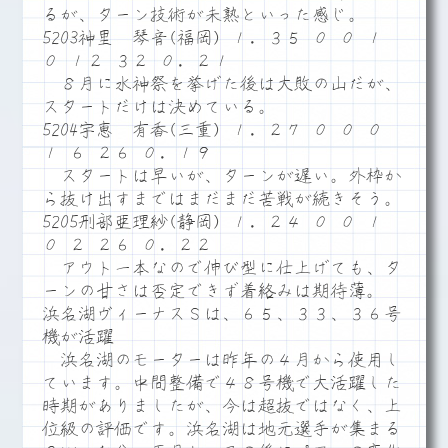
るが、ターン技術が未熟といった感じ。
5203神里 琴音(福岡) １．３５ ０ ０ １
０ １２ ３２ ０．２１
８月に水神祭を挙げた後は大敗の山だが、
スタートだけは決めている。
5204宇恵 有香(三重) １．２７ ０ ０ ０
１ ６ ２６ ０．１９
スタートは早いが、ターンが遅い。外枠か
ら抜け出すまではまだまだ苦戦が続きそう。
5205刑部亜理紗(静岡) １．２４ ０ ０ １
０ ２ ２６ ０．２２
アウト一本なので伸び型に仕上げても、タ
ーンの甘さは否定できず着絡みは期待薄。
浜名湖ヴィーナスＳは、６５、３３、３６号
機が活躍
浜名湖のモーターは昨年の４月から使用し
ています。中間整備で４８号機で大活躍した
時期がありましたが、今は超抜ではなく、上
位級の評価です。浜名湖は地元選手が集まる