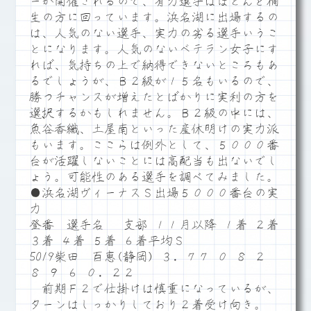
ーか開催されるので、有力選手はほとんど桐
生の方に回っています。浜名湖に出場するの
は、人気のない選手、実力の劣る選手いうこ
とになります。人気のないベテラン女子にす
れば、気持ちの上で納得できないところもあ
るでしょうが、Ｂ２級が１５名もいるので、
勝つチャンスが増えたとばかりに実利の方を
選択するかもしれません。Ｂ２級の中には、
魚谷香織、土屋南といった産休明けの実力派
もいます。ここらは例外として、５０００番
台が活躍しないことには高配当も出ないでし
ょう。可能性のある選手を調べてみました。
●浜名湖ヴィーナスＳ出場５０００番台の実
力
登番 選手名 支部 １１月以降 １着 ２着
３着 ４着 ５着 ６着平均Ｓ
5019柴田 百恵(静岡) ３．７７ ０ ８ ２
８ ９ ６ ０．２２
前期Ｆ２で仕掛けは慎重になっているが、
ターンはしっかりしており２着受け向き。