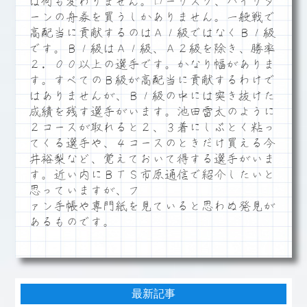
は何も変わりません。ローリスク、ハイリタ
ーンの舟券を買うしかありません。一般戦で
高配当に貢献するのはＡ１級ではなくＢ１級
です。Ｂ１級はＡ１級、Ａ２級を除き、勝率
２．００以上の選手です。かなり幅がありま
す。すべてのＢ級が高配当に貢献するわけで
はありませんが、Ｂ１級の中には突き抜けた
成績を残す選手がいます。池田雷太のように
２コースが取れると２、３着にしぶとく粘っ
てくる選手や、４コースのときだけ買える今
井裕梨など、覚えておいて得する選手がいま
す。近い内にＢＴＳ市原通信で紹介したいと
思っていますが、フ
ァン手帳や専門紙を見ていると思わぬ発見が
あるものです。
最新記事