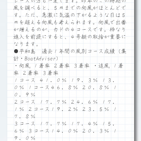
レースの方も一変します。昨年のこの時期の
風を調べると、５ｍまでの向風がほとんどで
す。ただ、急激に気温の下がるような日は５
ｍを超える向風も考えられます。向風で出番
が増えるのが、カドの４コースです。枠なり
進入を前提にすると、４号艇の取捨が重要に
なります。
●平和島 過去１年間の風別コース成績（集
計・BoatAdviser）
・向風 １着率 ２着率 ３着率 ・追風 １着
率 ２着率 ３着率
１コース ４１．０％ １９．３％ １３．
０％ １コース４６．８％ ２０．８％ １
０．９％
２コース １７．７％ ２４．６％ １７．
１％ ２コース１９．２％ ２３．５％ １
７．８％
３コース １７．７％ １７．４％ １５．
６％ ３コース１４．０％ ２０．３％ １
９．０％