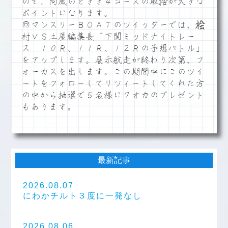
ので、向風のときき４コースの取捨が大きな
ポイントになります。
◎マンスリーＢＯＡＴのツイッターでは、桧
村ＶＳ土屋編集長「下関ミッドナイトレー
ス １０Ｒ、１１Ｒ、１２Ｒの予想バトル」
をアップします。展示航走が終わり次第、フ
ォーカスを出します。この期間中にこのツイ
ートをフォローしてリツィートしてくれた方
の中から抽選で５名様にクオカのプレゼント
もあります。
最新記事
2026.08.07
にわかチルト３度に一発なし
2026.08.06