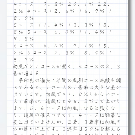
４コース ９．８％ ２０．１％ ２２．
２％ ４コース１２．６％ １６．９％ １
８．０％
５コース １１．４％ １３．３％ １８．
８％ ５コース ６．０％ １１．４％ １
９．８％
６コース ４．０％ ７．１％ １５．
２％ ６コース ２．３％ ８．４％ １
５．７％
向風だと１コースが弱く、４コースの２、３
着が増える
平和島の過去１年間の風別コース成績を調
べてみると、１コースの１着率に大きな差が
出ています。向風で４１．０％しかないコー
ス１着率が、追風だと４６．８％まで上がり
ます。５、６コースは向風になると強くな
り、追風の倍スコアです。４コースは顕著な
差は出ていませんが、２着、３着率は向風の
方が遙かに上です。３連率は５０％を超える