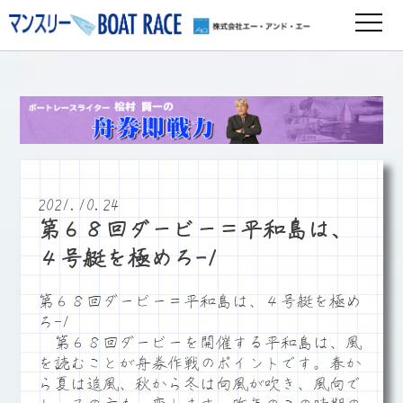
2021.10.24
第６８回ダービー＝平和島は、
４号艇を極めろ-1
第６８回ダービー＝平和島は、４号艇を極め
ろ-1
第６８回ダービーを開催する平和島は、風
を読むことが舟券作戦のポイントです。春か
ら夏は追風、秋から冬は向風が吹き、風向で