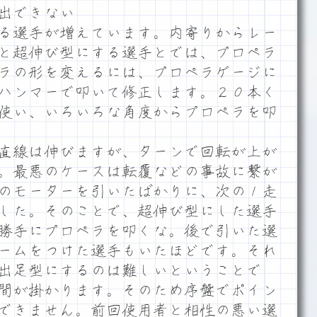
出できない
る選手が増えています。内寄りからレー
と超伸び型にする選手とでは、プロペラ
ラの形を変えるには、プロペラゲージに
ハンマーで叩いて修正します。２０本く
使い、いろいろな角度からプロペラを叩
直線は伸びますが、ターンで回転が上が
。最悪のケースは転覆などの事故に繋が
のモーターを引いたばかりに、次の１走
した。そのことで、超伸び型にした選手
勝手にプロペラを叩くな。後で引いた選
ームをつけた選手もいたほどです。それ
出足型にするのは難しいということで
間が掛かります。そのため序盤でポイン
できません。前回使用者と相性の悪い選