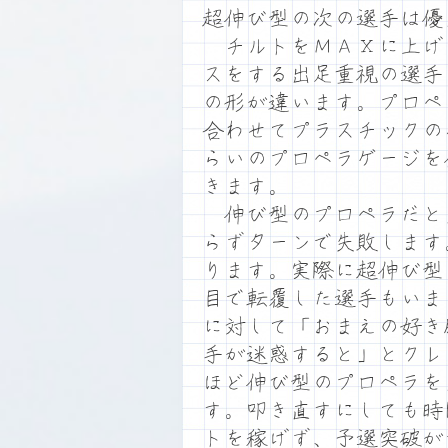
超伸び型の次の選手は優
チルトをＭＡＸに上げ
スをする出足重視の選手
の形が違います。プロペ
合わせてプラスチックの
らいのプロペラゲージを
きます。
伸び型のプロペラだと
らずターンで失敗します
ります。実際に超伸び型
目で転覆した選手もいま
に対して「おまえの好き
手が迷惑すると」とクレ
ほど伸び型のプロペラを
す。叩き直すにしても時
トを稼げず、予選突破が