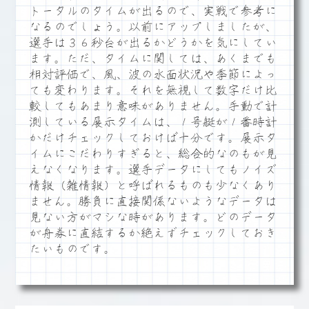
トータルのタイムが出るので、実戦で参考に
なるのでしょう。以前にアップしましたが、
選手は３６秒台が出るかどうかを気にしてい
ます。ただ、タイムに関しては、あくまでも
相対評価で、風、波の水面状況や季節によっ
ても変わります。それを無視して数字だけ比
較してもあまり意味がありません。手動で計
測している展示タイムは、１号艇が１番時計
かだけチェックしておけば十分です。展示タ
イムにこだわりすぎると、総合的なのもが見
えなくなります。選手データにしてもノイズ
情報（雑情報）と呼ばれるものも少なくあり
ません。勝負に直接関係ないようなデータは
見ない方がマシな時があります。どのデータ
が舟券に直結するか絶えずチェックしておき
たいものです。