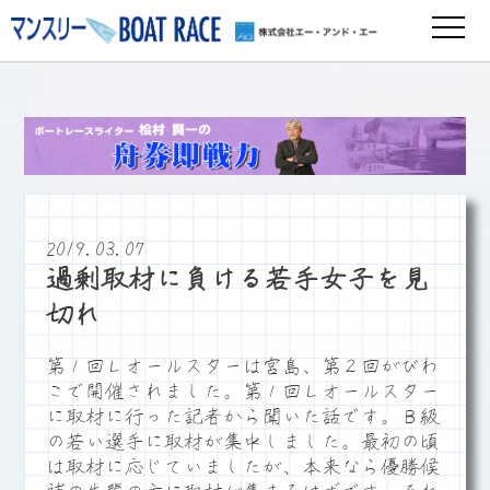
2019.03.07
過剰取材に負ける若手女子を見
切れ
第１回Ｌオールスターは宮島、第２回がびわ
こで開催されました。第１回Ｌオールスター
に取材に行った記者から聞いた話です。Ｂ級
の若い選手に取材が集中しました。最初の頃
は取材に応じていましたが、本来なら優勝候