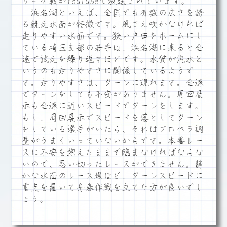
リーグ戦がYouTubeで放送されています。
浜名湖といえば、全国でも有数の広さを誇
る競走水面が特徴です。風さえ吹かなければ
走りやすい水面です。狭い戸田をホームにし
ている埼玉支部の若手は、浜名湖に来ると全
速で試走を繰り返すほどです。水質が汽水と
いうのも走りやすさに関係しているようで
す。走りやすさは、ターンに現れます。全速
でターンをしても不安がありません。周回展
示も全速に近いスピードでターンをします。
もし、周回展示でスピードを落としてターン
をしている選手がいたら、それはプロペラ調
整がうまくいっていないからです。本番レー
スに不安を抱えたままで臨まなければならな
いので、思い切ったレースができません。静
かな水面のレース場ほど、ターンスピードに
重点を置いて舟券作戦を立てた方が良いでし
ょう。