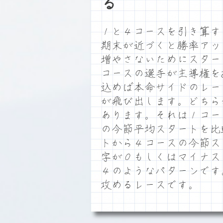
る
１と４コースを引き算す
期末が近づくと勝率アッ
増やさないためにスター
コースの選手が主導権を
込めば本命サイドのレー
が飛び出します。どちら
あります。それは１コー
の今節平均スタートを比
トから４コースの今節ス
字が０もしくはマイナス
４のようなパターンです
攻めるレースです。