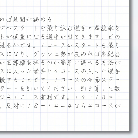
れば展開が読める
プへスタートを張り込む選手と事故率を
トが慎重になる選手が出てきます。どの
握るかです。１コースがスタートを張り
スになり、ダッシュ勢が攻めれば高配当
が主導権を握るのか簡単に調べる方法が
スに入った選手と４コースの入った選手
較することです。１コースの今節スター
タートを引いてください。引き算した数
なら１コース有利です。１４－１８＝－
。反対に１８－１４＝４なら４コースが