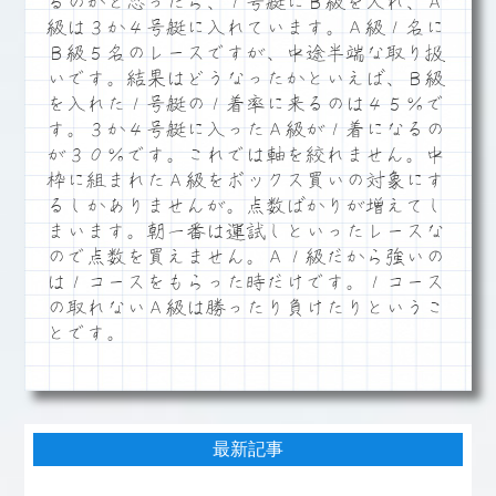
るのかと思ったら、１号艇にＢ級を入れ、Ａ
級は３か４号艇に入れています。Ａ級１名に
Ｂ級５名のレースですが、中途半端な取り扱
いです。結果はどうなったかといえば、Ｂ級
を入れた１号艇の１着率に来るのは４５％で
す。３か４号艇に入ったＡ級が１着になるの
が３０％です。これでは軸を絞れません。中
枠に組まれたＡ級をボックス買いの対象にす
るしかありませんが。点数ばかりが増えてし
まいます。朝一番は運試しといったレースな
ので点数を買えません。Ａ１級だから強いの
は１コースをもらった時だけです。１コース
の取れないＡ級は勝ったり負けたりというこ
とです。
最新記事