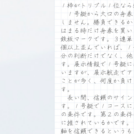
１枠がトリプル１位なら
１号艇から大口の舟券
しません。勝負できるか
はまる時だけ舟券を買い
鉄板マークです。３連単
個以上並んでいれば、１
分の判断だけでなく、他
す。展示情報で１号艇に
いますが、展示航走でア
ことが多く、何度か負け
す。
長い間、信頼のサイン
す。１号艇で１コースに
の条件です。第２の条件
に推されているかです。
軸を信頼できるというも