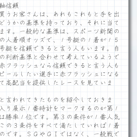
軸信頼
買うお客さんは、あれもこれもと手を出
どうかの基準を持っており、それに当て
ます。一般的な基準は、スポーツ新聞の
の人着順オッズで、１号艇の１着が１５
号艇を信頼できると言う人もいます。自
の判断基準と合わせて考えているようで
赤フラッシュなら信頼できると言う人も
ピールしたい選手に赤フラッシュになる
て高配当を提供したレースを見ていま
と言われてきたものを紹介しておきま
入り展示１番時計をマークするのが第１
は勝率１位です。第３の条件が１番人気
この３条件をすべて満たしていれば１着
のです。ＳＧやＧⅠではなく、一般戦で