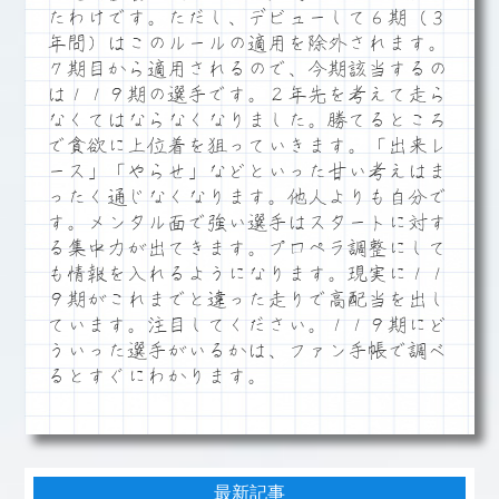
たわけです。ただし、デビューして６期（３
年間）はこのルールの適用を除外されます。
７期目から適用されるので、今期該当するの
は１１９期の選手です。２年先を考えて走ら
なくてはならなくなりました。勝てるところ
で貪欲に上位着を狙っていきます。「出来レ
ース」「やらせ」などといった甘い考えはま
ったく通じなくなります。他人よりも自分で
す。メンタル面で強い選手はスタートに対す
る集中力が出てきます。プロペラ調整にして
も情報を入れるようになります。現実に１１
９期がこれまでと違った走りで高配当を出し
ています。注目してください。１１９期にど
ういった選手がいるかは、ファン手帳で調べ
るとすぐにわかります。
最新記事