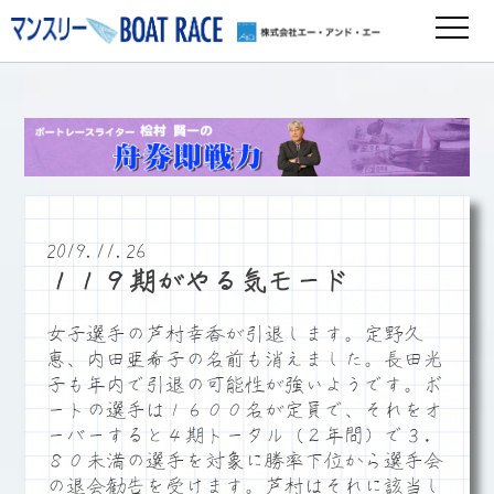
2019.11.26
１１９期がやる気モード
女子選手の芦村幸香が引退します。定野久
恵、内田亜希子の名前も消えました。長田光
子も年内で引退の可能性が強いようです。ボ
ートの選手は１６００名が定員で、それをオ
ーバーすると４期トータル（２年間）で３．
８０未満の選手を対象に勝率下位から選手会
の退会勧告を受けます。芦村はそれに該当し