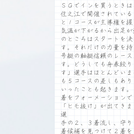
ＳＧでインを買うときは
住之江で開催されている
と１コースが主導権を握
気温が下がるから出足が
のところはスタートを決
す。それだけの力量を持
号艇の軸艇信頼のレース
す。どうしても舟券絞り
す」選手はほとんどいま
も５コースの差しもあり
いったことも起きます。
着をフォーメーションで
「ヒモ抜け」が出てきま
選
手の２、３着流し、守り
着候補を見つけて２着を