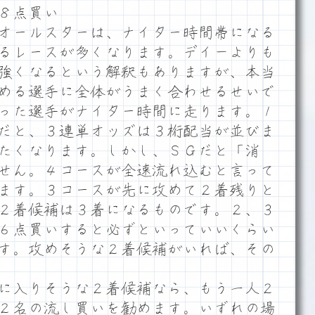
８点買い
オールスターは、ナイター時間帯になる
るレースが多くなります。デイ－よりも
強くなるという解釈もありますが、本当
める選手に全体がうまく合わせるせいで
った選手がナイター時間に走ります。１
だと、３連単オッズは３桁配当が並びま
たくなります。しかし、ＳＧだと「消
せん。４コースが全速流れ込むと言って
ます。３コースが先に攻めて２着残りと
２着候補は３着になるものです。２、３
６点買いすると必ずといっていいくらい
す。攻めそうな２着候補がいれば、その
に入りそうな２着候補なら、もう一人２
２名の流し買いを勧めます。いずれの場