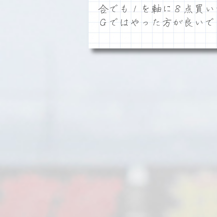
合でも１を軸に８点買い
Ｇではやった方が良いで