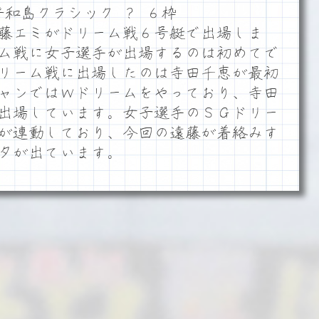
平和島クラシック ？ ６枠
藤エミがドリーム戦６号艇で出場しま
ム戦に女子選手が出場するのは初めてで
リーム戦に出場したのは寺田千恵が最初
ャンではＷドリームをやっており、寺田
出場しています。女子選手のＳＧドリー
が連動しており、今回の遠藤が着絡みす
タが出ています。