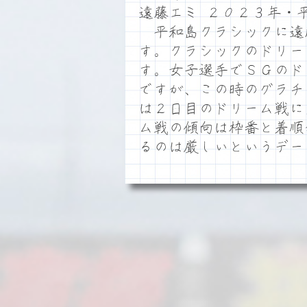
遠藤エミ ２０２３年・
平和島クラシックに遠
す。クラシックのドリー
す。女子選手でＳＧのド
ですが、この時のグラチ
は２日目のドリーム戦に
ム戦の傾向は枠番と着順
るのは厳しいというデー