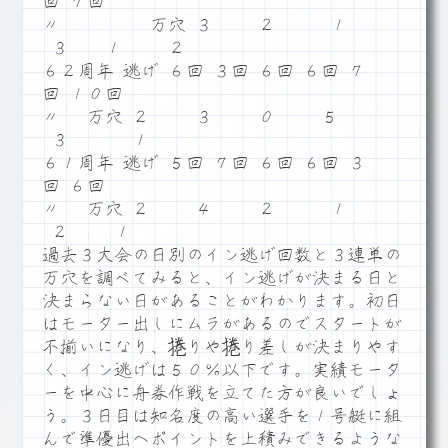
回 ７回
〃 万穴 ３ ２ １
３ １ ２
６２周年 逃げ ６回 ３回 ６回 ６回 ７
回 １０回
〃 万穴 ２ ３ ０ ５
３ １
６１周年 逃げ ５回 ７回 ６回 ６回 ３
回 ６回
〃 万穴 ２ ４ ２ １
２ １
過去３大会の日別のイン逃げ回数と３連単の
万穴を調べてみると、イン逃げが決まる日と
決まらない日があることがわかります。初日
はモーター出しにムラがあるのでスタートが
不揃いになり、捲りや捲り差しが決まりやす
く、イン逃げは５０％以下です。実績モータ
ーを中心に舟券作戦を立てた方が良いでしょ
う。３日目は知名度の高い選手を１号艇に組
んで準優出へポイントを上積みできるような