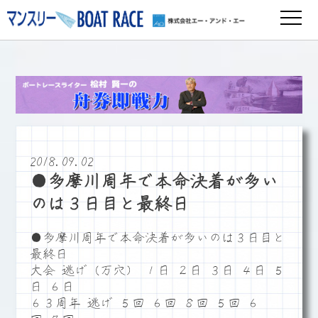
2018.09.02
●多摩川周年で本命決着が多い
のは３日目と最終日
●多摩川周年で本命決着が多いのは３日目と
最終日
大会 逃げ（万穴） １日 ２日 ３日 ４日 ５
日 ６日
６３周年 逃げ ５回 ６回 ８回 ５回 ６