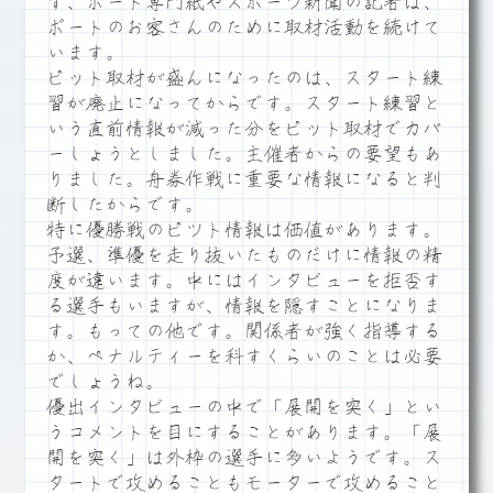
ず、ボート専門紙やスポーツ新聞の記者は、
ボートのお客さんのために取材活動を続けて
います。
ピット取材が盛んになったのは、スタート練
習が廃止になってからです。スタート練習と
いう直前情報が減った分をピット取材でカバ
ーしょうとしました。主催者からの要望もあ
りました。舟券作戦に重要な情報になると判
断したからです。
特に優勝戦のピツト情報は価値があります。
予選、準優を走り抜いたものだけに情報の精
度が違います。中にはインタビューを拒否す
る選手もいますが、情報を隠すことになりま
す。もっての他です。関係者が強く指導する
か、ペナルティーを科すくらいのことは必要
でしょうね。
優出インタビューの中で「展開を突く」とい
うコメントを目にすることがあります。「展
開を突く」は外枠の選手に多いようです。ス
タートで攻めることもモーターで攻めること