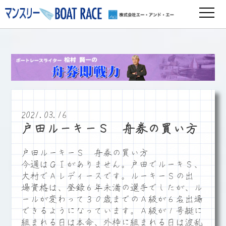
2021.03.16
戸田ルーキーＳ 舟券の買い方
戸田ルーキーＳ 舟券の買い方
今週はＧⅠがありません。戸田でルーキＳ、
大村でＡレディースです。ルーキーＳの出
場資格は、登録６年未満の選手でしたが、ル
ールが変わって３０歳までのＡ級が６名出場
できるようになっています。Ａ級が１号艇に
組まれる日は本命、外枠に組まれる日は波乱