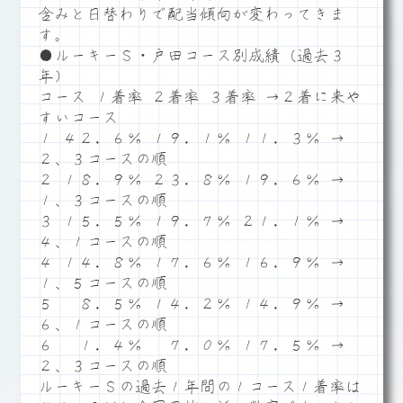
含みと日替わりで配当傾向が変わってきま
す。
●ルーキーＳ・戸田コース別成績（過去３
年）
コース １着率 ２着率 ３着率 →２着に来や
すいコース
１ ４２．６％ １９．１％ １１．３％ →
２、３コースの順
２ １８．９％ ２３．８％ １９．６％ →
１、３コースの順
３ １５．５％ １９．７％ ２１．１％ →
４、１コースの順
４ １４．８％ １７．６％ １６．９％ →
１、５コースの順
５ ８．５％ １４．２％ １４．９％ →
６、１コースの順
６ １．４％ ７．０％ １７．５％ →
２、３コースの順
ルーキーＳの過去１年間の１コース１着率は