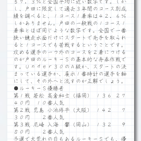
５７．３％と全国平均に近い数字です。しか
し、戸田に限定して過去３年間のコース別成
績を調べると、１コース１着率は４２．６％
しかありません。戸田の一般戦の１コース１
着率とほぼ同じような数字です。全国で一番
狭い競走水面だけにスタートで先手を取られ
ると１コースでも苦戦するということです。
攻める選手の一つ外のコースを２着につける
のが戸田のルーキーＳの基本的な舟券作戦で
す。Ｕｎｄｅｒ３０のＡ級か、スタートの決
まっている選手か、展示１番時計の選手を軸
にして、その外へと流すのが正解でしょう。
●ルーキーＳ優勝者
第１戦 若松 高倉和士（福岡） １３６ ２７
４０円 １０番人気
第２戦 児島 小池修平（大阪） １４２ ７
３０円 ２番人気
第３戦 尼崎 入海 馨（岡山） １３２ ９
８０円 ２番人気
予選で大荒れの日もあるルーキーＳでも、優