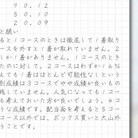
５ ７ ０．１２
３ ５ ０．１０
１ ２ ０．０９
と脆い
ると１コースのときは徹底して１着取り
ースを外すと１着が取れていません。２
しか１着がありません。１コースのとき
たのに対して。２コースはわずか１６％
えても１着はほとんど可能性なしという
別成績は３コースでやや成績が良いもの
残していません。人気になっても１コー
も考えておいた方が良いでしょう。４コ
うな成績です。配当面を考えると５コー
コース以外では、ボックス買いと大山外
うことです。