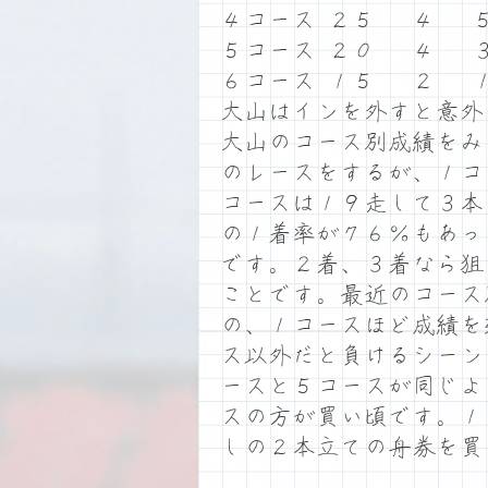
４コース ２５ ４ 
５コース ２０ ４ 
６コース １５ ２ 
大山はインを外すと意外
大山のコース別成績をみ
のレースをするが、１コ
コースは１９走して３本
の１着率が７６％もあっ
です。２着、３着なら狙
ことです。最近のコース
の、１コースほど成績を
ス以外だと負けるシーン
ースと５コースが同じよ
スの方が買い頃です。１
しの２本立ての舟券を買