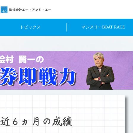
トピックス
マンスリーBOAT RACE
近６ヵ月の成績