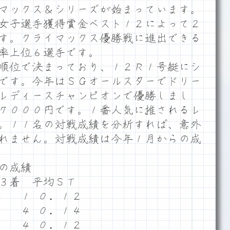
マックス＆シリーズが始まっています。
女子選手獲得賞金ベスト１２によって２
す。クライマックス優勝戦に進出できる
率上位６選手です。
順位で決まっており、１２Ｒ１号艇にシ
です。今年はＳＧオールスターでドリー
レディースチャンピオンで優勝しまし
７０００円です。１番人気に推されるレ
。１１名の対戦成績を分析すれば、意外
れません。対戦成績は今年１月からの成
の成績
 ３着 平均ＳＴ
３ １ ０．１２
５ ４ ０．１４
５ ４ ０．１２