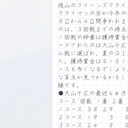
徳山のクイーンズクライ
クライマッの方が今年の
８日から４日間争われま
のは、３回戦までの得点
１回戦の枠番は獲得賞金
ードされたのは大山千広
ム戦に選ばれ、夏のＧⅠ
た。獲得賞金は５１５１
ースも多くなるでしょう
な盲点が見つかるかもし
績です。
●大山千広の最近６ヵ月
コース 回数 １着 ２着
１コース ３８ ２９ 
２コース １９ ３ 
３コース ２４ ８ 