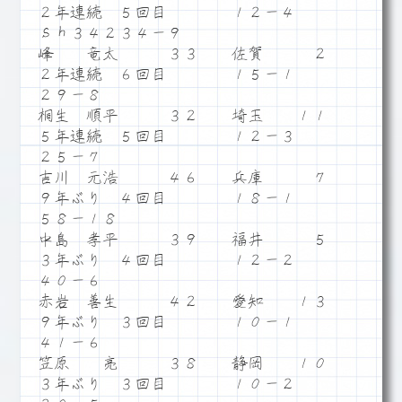
２年連続 ５回目 １２－４
ｓｈ３４２３４－９
峰 竜太 ３３ 佐賀 ２
２年連続 ６回目 １５－１
２９－８
桐生 順平 ３２ 埼玉 １１
５年連続 ５回目 １２－３
２５－７
吉川 元浩 ４６ 兵庫 ７
９年ぶり ４回目 １８－１
５８－１８
中島 孝平 ３９ 福井 ５
３年ぶり ４回目 １２－２
４０－６
赤岩 善生 ４２ 愛知 １３
９年ぶり ３回目 １０－１
４１－６
笠原 亮 ３８ 静岡 １０
３年ぶり ３回目 １０－２