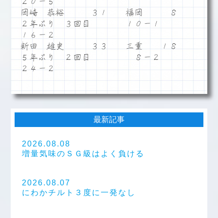
２０－５
岡崎 恭裕 ３１ 福岡 ８
２年ぶり ３回目 １０－１
１６－２
新田 雄史 ３３ 三重 １８
５年ぶり ２回目 ８－２
２４－２
最新記事
2026.08.08
増量気味のＳＧ級はよく負ける
2026.08.07
にわかチルト３度に一発なし