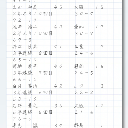
９１－２１
太田 和美 ４５ 大阪 １５
２年ぶり１０回目 ３０－７
９２－１７
池田 浩二 ４０ 愛知 １７
２年ぶり１０回目 ３０－９
６９－８
井口 佳典 ４１ 三重 ４
３年連続 ８回目 ２４－６
６５－１０
菊地 孝平 ４０ 静岡 １６
３年連続 ７回目 ２４－５
６６－１０
白井 英治 ４２ 山口 ３
３年連続 ６回目 ２２－２
５８－１０
石野 貴之 ３６ 大阪 １２
５年連続 ５回目 ２１－６
２６－６
毒島 誠 ３４ 群馬 １