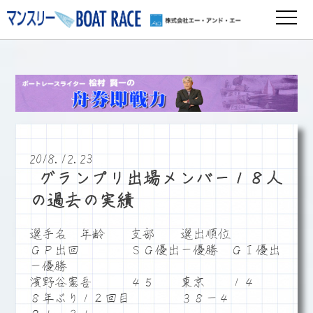
2018.12.23
•グランプリ出場メンバー１８人
の過去の実績
選手名 年齢 支部 選出順位
ＧＰ出回 ＳＧ優出－優勝 ＧⅠ優出
－優勝
濱野谷憲吾 ４５ 東京 １４
８年ぶり１２回目 ３８－４