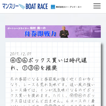
2017.12.07
④⑤⑥ボックス買いは時代遅
れ、①③④を推奨
冬の季節になると季節風が強く吹く日が多く
なり、レースも荒れ気味です。追い風の強い
レース場では、インが流気味になるのでボッ
クス買いを奨めます。ただし、④⑤⑥のボッ
クス目はほどんど出ません。６コースの１着