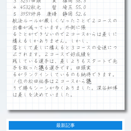
３ 3257田頭 実 福岡 58.3
４ 4532秋元 哲 埼玉 55.0
５ 3959坪井 康晴 静岡 52.6
航法ルールが厳しくなったことで２コースの
出番が減っています。外側に張
ることができないので２コースからは差しに
構えるしかありません。しかし、
落として差しに構えると３コースの全速につ
ぶされます。２コースで好成績を
残している選手は、差しよりもスタートで先
手を取った捲る選手です。田頭実
るがランクインしているのも納得できます。
１位の松田祐季は２コースから捲
りで勝ちシーンが多くありました。深谷知博
は差しを決めていました。
最新記事