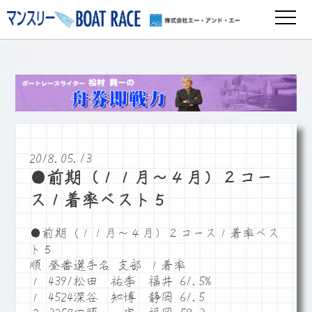
2018.05.13
●前期（１１月～４月）２コー
ス１着率ベスト５
●前期（１１月～４月）２コース１着率ベス
ト５
順 登番選手名 支部 １着率
１ 4391松田 祐季 福井 61.5%
１ 4524深谷 知博 静岡 61.5