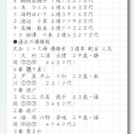
５ 鵜飼菜穂子 ７億１８２７万円
６ 角 ひとみ ６億６５４３万円
７ 海野ゆかり ６億３９１６万円
８ 渡辺 千草 ５億７７９８万円
９ 高橋 敦美 ５億７７３２万円
１０ 柳澤 千春 ５億６３２７万円
●過去の優勝戦
大会 レース場 優勝者 ３連単 配当 人気
１ 大 村 三浦 永理 ２９歳・静
岡 ③①④ ４６５０円１
６番 捲り差し
２ 芦 屋 平山 千加 ２８歳・香
川 ①③⑤ ２３１０円
７番 逃げ
３ 住之江 日高 逸子 ５３歳・福
岡 ①④③ ３４５０円１
２番 逃げ
４ 福 岡 川野 芽唯 ２９歳・福
岡 ④⑥③ ４７４０円２
３番 恵まれ