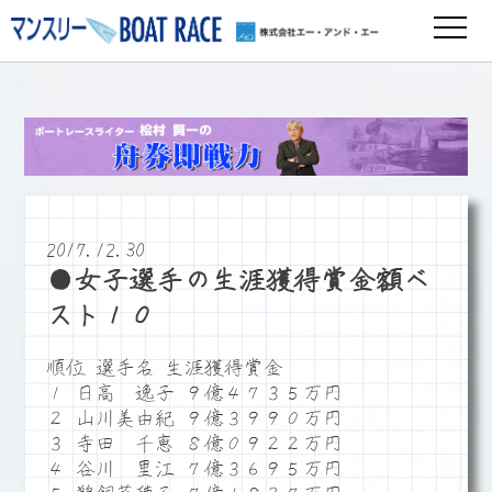
2017.12.30
●女子選手の生涯獲得賞金額ベ
スト１０
順位 選手名 生涯獲得賞金
１ 日高 逸子 ９億４７３５万円
２ 山川美由紀 ９億３９９０万円
３ 寺田 千恵 ８億０９２２万円
４ 谷川 里江 ７億３６９５万円