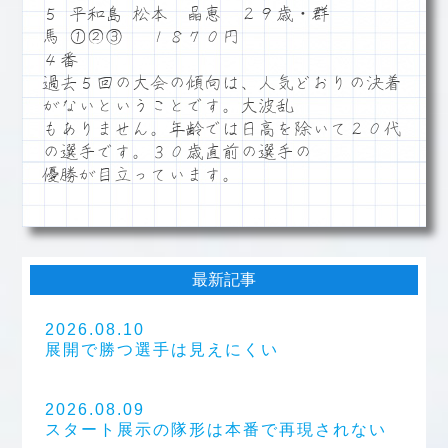
５ 平和島 松本 晶恵 ２９歳・群
馬 ①②③ １８７０円
４番
過去５回の大会の傾向は、人気どおりの決着
がないということです。大波乱
もありません。年齢では日高を除いて２０代
の選手です。３０歳直前の選手の
優勝が目立っています。
最新記事
2026.08.10
展開で勝つ選手は見えにくい
2026.08.09
スタート展示の隊形は本番で再現されない