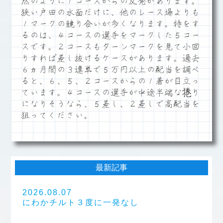
然のように１コースからの反発があります。
狭い戸田の水面だけに、他のレース場よりも
１マークの競り合いが多くなります。特をす
るのは、４コースの選手をマークした５コー
スです。２コースもターンマークを見て小回
りすれば差し抜けるケースがあります。過去
６ヵ月間の３連単で５万円以上の配当を調べ
ると、６、５、２コースからの１着が目立っ
ています。４コースの選手が中途半端な捲り
になりそうなら、５差し、２差しで高配当を
狙ってください。
最新記事
2026.08.07
にわかチルト３度に一発なし