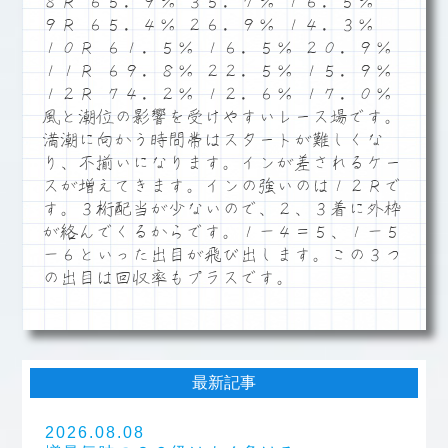
８Ｒ ６５．９％ ３５．７％ １６．５％
９Ｒ ６５．４％ ２６．９％ １４．３％
１０Ｒ ６１．５％ １６．５％ ２０．９％
１１Ｒ ６９．８％ ２２．５％ １５．９％
１２Ｒ ７４．２％ １２．６％ １７．０％
風と潮位の影響を受けやすいレース場です。
満潮に向かう時間帯はスタートが難しくな
り、不揃いになります。インが差されるケー
スが増えてきます。インの強いのは１２Ｒで
す。３桁配当が少ないので、２、３着に外枠
が絡んでくるからです。１－４＝５、１－５
－６といった出目が飛び出します。この３つ
の出目は回収率もプラスです。
最新記事
2026.08.08