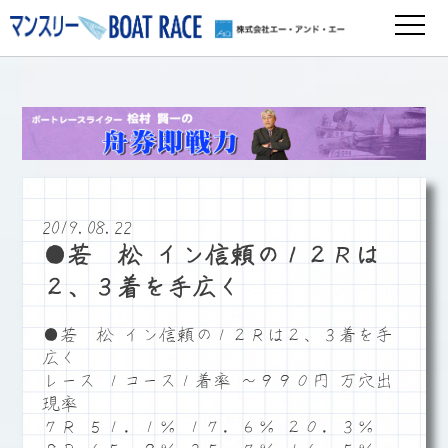
2019.08.22
●若 松 イン信頼の１２Ｒは
２、３着を手広く
●若 松 イン信頼の１２Ｒは２、３着を手
広く
レース １コース１着率 ～９９０円 万穴出
現率
７Ｒ ５１．１％ １７．６％ ２０．３％