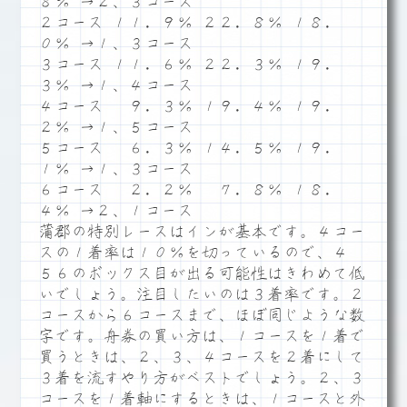
８％ →２、３コース
２コース １１．９％ ２２．８％ １８．
０％ →１、３コース
３コース １１．６％ ２２．３％ １９．
３％ →１、４コース
４コース ９．３％ １９．４％ １９．
２％ →１、５コース
５コース ６．３％ １４．５％ １９．
１％ →１、３コース
６コース ２．２％ ７．８％ １８．
４％ →２、１コース
蒲郡の特別レースはインが基本です。４コー
スの１着率は１０％を切っているので、４
５６のボックス目が出る可能性はきわめて低
いでしょう。注目したいのは３着率です。２
コースから６コースまで、ほぼ同じような数
字です。舟券の買い方は、１コースを１着で
買うときは、２、３、４コースを２着にして
３着を流すやり方がベストでしょう。２、３
コースを１着軸にするときは、１コースと外