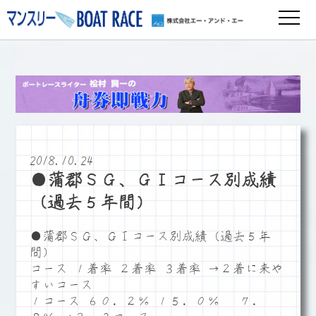
2018.10.24
●蒲郡ＳＧ、ＧⅠコース別成績
（過去５年間）
●蒲郡ＳＧ、ＧⅠコース別成績（過去５年
間）
コース １着率 ２着率 ３着率 →２着に来や
すいコース
１コース ６０．２％ １５．０％ ７．