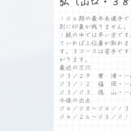
弘（山口・３８
１０６期の最年長選手で
別に印象が残りません。
１級の中では早い方です
ていれば上位着が取れま
す。３コースは苦手です
がります。
最近の万穴
０３／２９ 常 滑・一
０３／１２ 福 岡・一
０３／０３ 徳 山・一
今後の出走
０４／０８～０４／１３
０４／２６～０５／０１