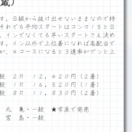
歳）
す。Ｂ級から抜け出せないままなので特
それでも平均スタートはコンマ１５とＢ
。インでなくても早いスタートさえ決め
す。イン以外で上位着になれば高配当で
が、４コースになると３連率がグンと上
般 ２Ｒ １２，４２０円（２着）
般 １Ｒ １６，５２０円（１着）
般 ８Ｒ １１，８３０円（２着）
 丸 亀・一般 ★市原で発売
 宮 島・一般