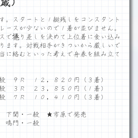
歳）
す。スタートと１艇残しをコンスタント
レースが少ないので１着が並びません。
スで捲り差しを決めて上位着に食い込み
ります。対戦相手がきついから厳しいで
当に絡むといった考えで舟券を組み立て
般 ９Ｒ １２，８２０円（３着）
般 ３Ｒ ２３，８５０円（１着）
般 ７Ｒ １０，４１０円（３着）
 下関・一般 ★市原で発売
 鳴門・一般