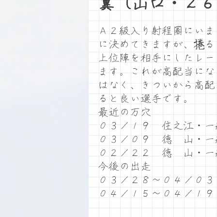
翼（山口・２６
Ａ２級入り射程圏にいま
に決めてきますが、捲る
上位陣を相手にしたレー
ます。これが高配当にな
はなく、きついから高配
ると良い選手です。
最近の万穴
０３／１９ 住之江・一
０３／０９ 徳 山・一
０２／２２ 徳 山・一
今後の出走
０３／２８～０４／０３
０４／１５～０４／１９