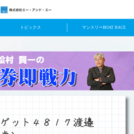
トピックス
マンスリーBOAT RACE
穴ゲット４８１７渡邉